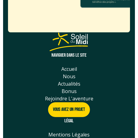
NAVIGUER DANS LE SITE
Accueil
Nous
Actualités
Bonus
Rejoindre L'aventure
Vous Avez Un Projet
Vous Avez Un Projet
LÉGAL
Mentions Légales