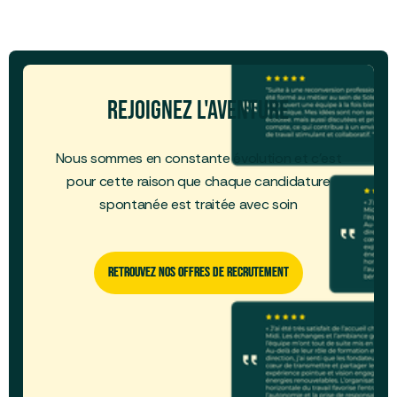
Rejoignez l'aventure
Nous sommes en constante évolution et c’est
pour cette raison que chaque candidature
spontanée est traitée avec soin
Retrouvez Nos Offres De Recrutement
Retrouvez Nos Offres De Recrutement