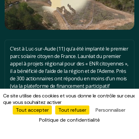
C’est à Luc-sur-Aude (11) qu’a été implanté le premier
parc solaire citoyen de France. Lauréat du premier
appel à projets régional pour des « ENR citoyennes »,
il a bénéficié de l’aide de la région et de l’Ademe. Près
de 300 actionnaires ont répondu en moins d’un mois
(via la plateforme de financement participatif
spécialisée Enerfip). Le parc a été mis en service mi
Ce site utilise des cookies et vous donne le contrôle sur ceux
décembre 2017 et fut inauguré en mai 2018 par la
que vous souhaitez activer
Présidente de région, Carole Delga.
Tout accepter
Tout refuser
Personnaliser
Politique de confidentialité