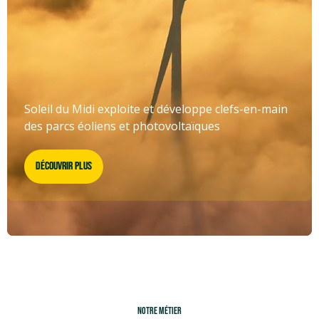
Soleil du Midi exploite et développe clefs-en-main
des parcs éoliens et photovoltaïques
Découvrir Plus
Découvrir Plus
NOTRE MÉTIER