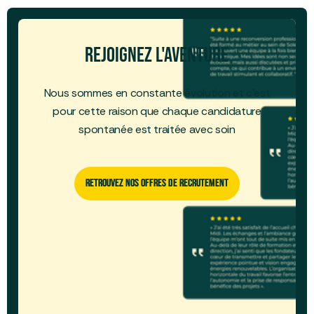
Rejoignez l'aventure
Nous sommes en constante évolution et c’est
pour cette raison que chaque candidature
spontanée est traitée avec soin
Retrouvez Nos Offres De Recrutement
Retrouvez Nos Offres De Recrutement