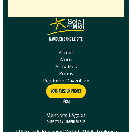
NAVIGUER DANS LE SITE
Accueil
Nous
Actualités
Bonus
Rejoindre L'aventure
Vous Avez Un Projet
Vous Avez Un Projet
LÉGAL
Mentions Légales
DIRECTION INGÉNIEURIE
116 Grande Rue Saint-Michel, 31400 Toulouse